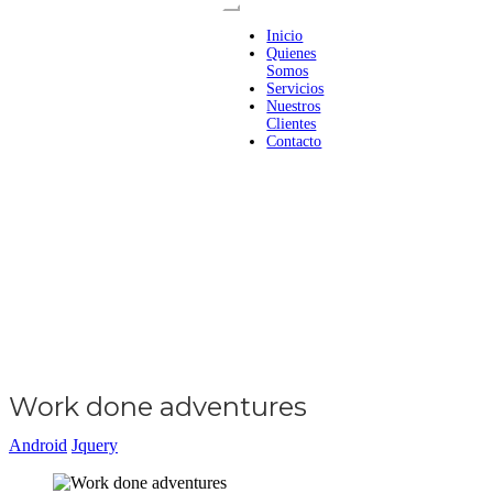
Inicio
Quienes
Somos
Servicios
Nuestros
Clientes
Contacto
Work done adventures
Android
Jquery