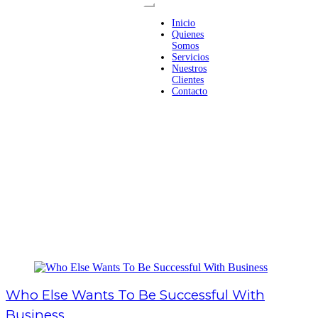
Inicio
Quienes
Somos
Servicios
Nuestros
Clientes
Contacto
Who Else Wants To Be Successful With
Business