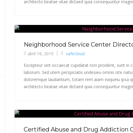
architecto beatae vitae dictaed quia consequuntur magni 
Neighborhood Service Center Direct
abril 18, 2019
safecloud
Excepteur sint occaecat cupidatat non proident, sunt in cu
laborum. Sed utem perspiciatis undesieu omnis iste natu
doloremque laudantium, totam rem aiam eaqueiu ipsa qua
architecto beatae vitae dictaed quia consequuntur magni 
Certified Abuse and Drug Addiction 