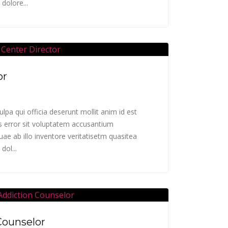
dolore...
or
lpa qui officia deserunt mollit anim id est
s error sit voluptatem accusantium
e ab illo inventore veritatisetm quasitea
dol...
Counselor