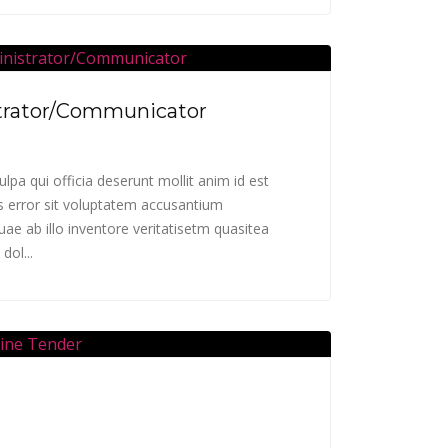
strator/Communicator
lpa qui officia deserunt mollit anim id est
s error sit voluptatem accusantium
e ab illo inventore veritatisetm quasitea
dol...