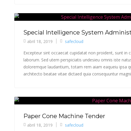
Special Intelligence System Admini
abril 18, 2019
safecloud
Excepteur sint occaecat cupidatat non proident, sunt in cu
laborum. Sed utem perspiciatis undesieu omnis iste natu
doloremque laudantium, totam rem aiam eaqueiu ipsa qua
architecto beatae vitae dictaed quia consequuntur magni 
Paper Cone Machine Tender
abril 18, 2019
safecloud