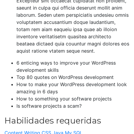
Excepteur sint occaecat cupidatat non proident,
saeunt in culpa qui officia deserunt mollit anim
laborum. Seden utem perspiciatis undesieu omnis
voluptatem accusantium doque laudantium,
totam rem aiam eaqueiu ipsa quae ab illoion
inventore veritatisetm quasitea architecto
beataea dictaed quia couuntur magni dolores eos
aquist ratione vtatem seque nesnt.
6 enticing ways to improve your WordPress
development skills
Top 80 quotes on WordPress development
How to make your WordPress development look
amazing in 6 days
How to something your software projects
Is software projects a scam?
Habilidades requeridas
Content Writing
CSS
Java
My SQL