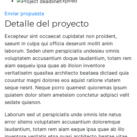
Expired
Enviar propuesta
Detalle del proyecto
Excepteur sint occaecat cupidatat non proident,
saeunt in culpa qui officia deserunt mollit anim
laborum. Seden utem perspiciatis undesieu omnis
voluptatem accusantium doque laudantium, totam rem
aiam eaqueiu ipsa quae ab illoion inventore
veritatisetm quasitea architecto beataea dictaed quia
couuntur magni dolores eos aquist ratione vtatem
seque nesnt. Neque porro quamest quioremas ipsum
quiatem dolor sitem ameteism conctetur adipisci velit
sedate quianon.
Laborum sed ut perspiciatis unde omnis iste natus
error sitems voluptatem accusantium doloremque
laudantium, totam rem aiam eaque ipsa quae ab illo
inventore veritatis etna quasi architecto beatae vitae