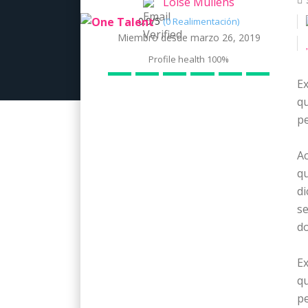
Loise Mullens
0.0/
5
(0 Realimentación)
Miembro desde marzo 26, 2019
Profile health
100%
Ex
qu
pe
A
qu
di
s
do
Ex
qu
pe