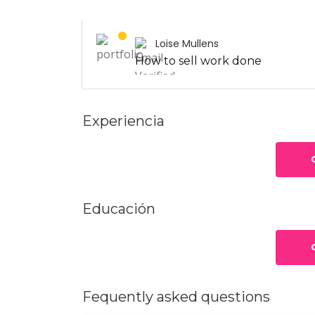
Loise Mullens
How to sell work done
Experiencia
Educación
Fequently asked questions