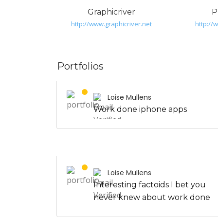
Graphicriver
P
http://www.graphicriver.net
http:/
Portfolios
Loise Mullens
Work done iphone apps
Loise Mullens
Interesting factoids I bet you
never knew about work done