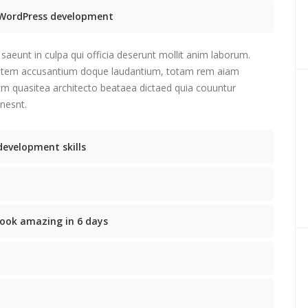
e WordPress development
saeunt in culpa qui officia deserunt mollit anim laborum.
tatem accusantium doque laudantium, totam rem aiam
etm quasitea architecto beataea dictaed quia couuntur
nesnt.
development skills
ook amazing in 6 days