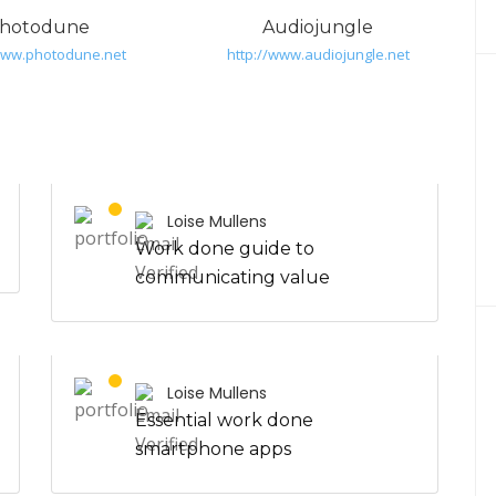
hotodune
Audiojungle
/www.photodune.net
http://www.audiojungle.net
Loise Mullens
Work done guide to
communicating value
Loise Mullens
Essential work done
smartphone apps