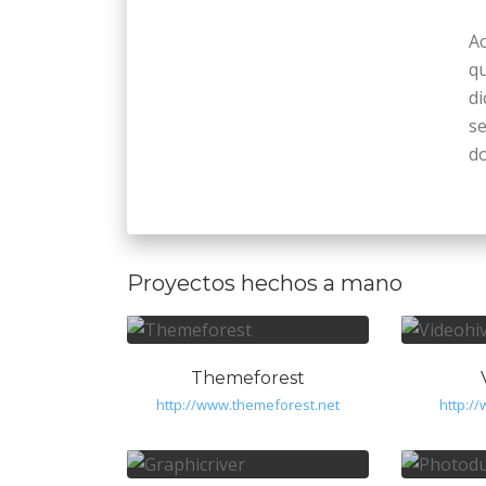
A
qu
di
s
do
Proyectos hechos a mano
Themeforest
http://www.themeforest.net
http:/