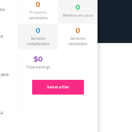
0
0
lia
Proyectos
Servicios
Nuestros Clientes
Contacto
Servicios en curso
cancelados
0
0
pa
Servicios
Servicios
completados
cancelados
$0
Total earnings
taea
Send offer
m
pa