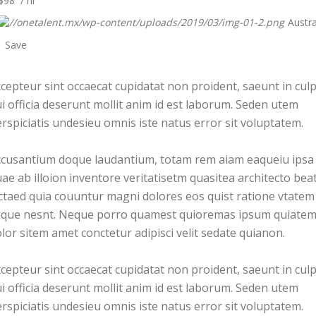
$98 / hr
Austra
Inicio
Quienes Somos
Save
cepteur sint occaecat cupidatat non proident, saeunt in cul
i officia deserunt mollit anim id est laborum. Seden utem
rspiciatis undesieu omnis iste natus error sit voluptatem.
ccusantium doque laudantium, totam rem aiam eaqueiu ipsa
ae ab illoion inventore veritatisetm quasitea architecto bea
ctaed quia couuntur magni dolores eos quist ratione vtatem
eque nesnt. Neque porro quamest quioremas ipsum quiate
lor sitem amet conctetur adipisci velit sedate quianon.
cepteur sint occaecat cupidatat non proident, saeunt in cul
i officia deserunt mollit anim id est laborum. Seden utem
rspiciatis undesieu omnis iste natus error sit voluptatem.