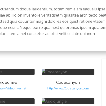
ccusantium doque laudantium, totam rem aiam eaqueiu ipsa
ae ab illoion inventore veritatisetm quasitea architecto bea
ctaed quia couuntur magni dolores eos quist ratione vtatem
eque nesnt. Neque porro quamest quioremas ipsum quiate
lor sitem amet conctetur adipisci velit sedate quianon.
Videohive
Codecanyon
/www.Videohive.net
http://www.Codecanyon.com