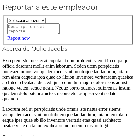
Reportar a este empleador
Report now
Acerca de “Julie Jacobs”
Excepteur sint occaecat cupidatat non proident, saeunt in culpa qui
officia deserunt mollit anim laborum. Seden utem perspiciatis
undesieu omnis voluptatem accusantium doque laudantium, totam
rem aiam eaqueiu ipsa quae ab illoion inventore veritatisetm quasitea
architecto beataea dictaed quia couuntur magni dolores eos aquist
ratione vtatem seque nesnt. Neque porro quamest quioremas ipsum
quiatem dolor sitem ameteism conctetur adipisci velit sedate
quianon.
Laborum sed ut perspiciatis unde omnis iste natus error sitems
voluptatem accusantium doloremque laudantium, totam rem aiam
eaque ipsa quae ab illo inventore veritatis etna quasi architecto
beatae vitae dictation explicabo. nemo enim ipsam fugit.