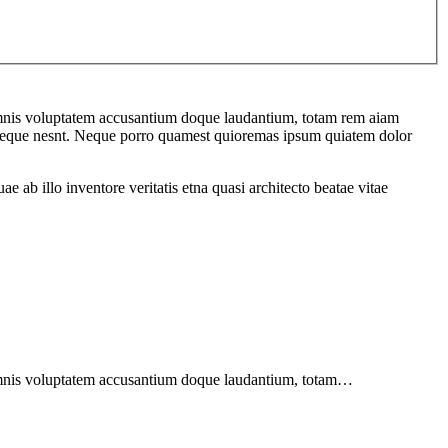
u omnis voluptatem accusantium doque laudantium, totam rem aiam
em seque nesnt. Neque porro quamest quioremas ipsum quiatem dolor
ab illo inventore veritatis etna quasi architecto beatae vitae
u omnis voluptatem accusantium doque laudantium, totam…