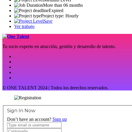
More than 06 months
Expired
Project type: Hourly
Save
Ver trabajo
Tu socio experto en atracción, gestión y desarrollo de talento.
© ONE TALENT 2024 | Todos los derechos reservados.
Sign In Now
Don’t have an account?
Sign up