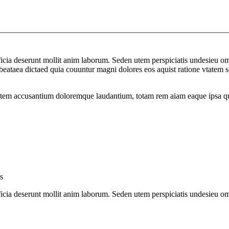
officia deserunt mollit anim laborum. Seden utem perspiciatis undesie
to beataea dictaed quia couuntur magni dolores eos aquist ratione vtat
atem accusantium doloremque laudantium, totam rem aiam eaque ipsa quae 
s
officia deserunt mollit anim laborum. Seden utem perspiciatis undesie