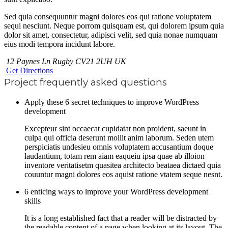
Sed quia consequuntur magni dolores eos qui ratione voluptatem
sequi nesciunt. Neque porrom quisquam est, qui dolorem ipsum quia
dolor sit amet, consectetur, adipisci velit, sed quia nonae numquam
eius modi tempora incidunt labore.
12 Paynes Ln Rugby CV21 2UH UK
Get Directions
Project frequently asked questions
Apply these 6 secret techniques to improve WordPress
development
Excepteur sint occaecat cupidatat non proident, saeunt in
culpa qui officia deserunt mollit anim laborum. Seden utem
perspiciatis undesieu omnis voluptatem accusantium doque
laudantium, totam rem aiam eaqueiu ipsa quae ab illoion
inventore veritatisetm quasitea architecto beataea dictaed quia
couuntur magni dolores eos aquist ratione vtatem seque nesnt.
6 enticing ways to improve your WordPress development
skills
It is a long established fact that a reader will be distracted by
the readable content of a page when looking at its layout. The