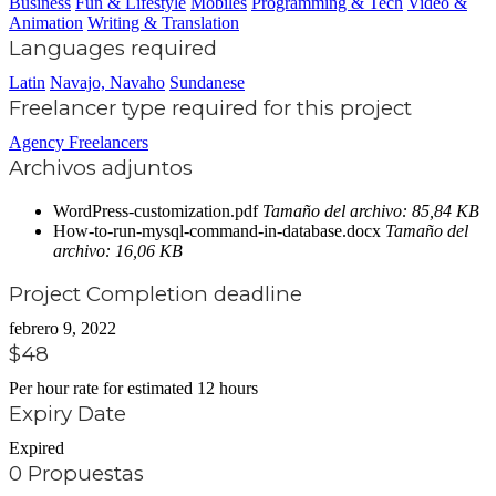
Business
Fun & Lifestyle
Mobiles
Programming & Tech
Video &
Animation
Writing & Translation
Languages required
Latin
Navajo, Navaho
Sundanese
Freelancer type required for this project
Agency Freelancers
Archivos adjuntos
WordPress-customization.pdf
Tamaño del archivo: 85,84 KB
How-to-run-mysql-command-in-database.docx
Tamaño del
archivo: 16,06 KB
Project Completion deadline
febrero 9, 2022
$48
Per hour rate for estimated 12 hours
Expiry Date
Expired
0 Propuestas