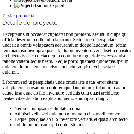
Medium Level
Expired
Enviar propuesta
Detalle del proyecto
Excepteur sint occaecat cupidatat non proident, saeunt in culpa qui
officia deserunt mollit anim laborum. Seden utem perspiciatis
undesieu omnis voluptatem accusantium doque laudantium, totam
rem aiam eaqueiu ipsa quae ab illoion inventore veritatisetm quasitea
architecto beataea dictaed quia couuntur magni dolores eos aquist
ratione vtatem seque nesnt. Neque porro quamest quioremas ipsum
quiatem dolor sitem ameteism conctetur adipisci velit sedate
quianon.
Laborum sed ut perspiciatis unde omnis iste natus error sitems
voluptatem accusantium doloremque laudantium, totam rem aiam
eaque ipsa quae ab illo inventore veritatis etna quasi architecto
beatae vitae dictation explicabo. nemo enim ipsam fugit.
Nemo enim ipsam voluptatem quia
Adipisci velit, sed quia non numquam eius modi tempora
Eaque ipsa quae ab illo inventore veritatis et quasi architecto
qui dolorem ipsum quia dolor sit amet