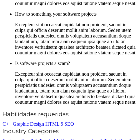
couuntur magni dolores eos aquist ratione vtatem seque nesnt.
How to something your software projects
Excepteur sint occaecat cupidatat non proident, saeunt in
culpa qui officia deserunt mollit anim laborum. Seden utem
perspiciatis undesieu omnis voluptatem accusantium doque
laudantium, totam rem aiam eaqueiu ipsa quae ab illoion
inventore veritatisetm quasitea architecto beataea dictaed quia
couuntur magni dolores eos aquist ratione vtatem seque nesnt.
Is software projects a scam?
Excepteur sint occaecat cupidatat non proident, saeunt in
culpa qui officia deserunt mollit anim laborum. Seden utem
perspiciatis undesieu omnis voluptatem accusantium doque
laudantium, totam rem aiam eaqueiu ipsa quae ab illoion
inventore veritatisetm quasitea architecto beataea dictaed quia
couuntur magni dolores eos aquist ratione vtatem seque nesnt.
Habilidades requeridas
C++
Graphic Design
HTML 5
SEO
Industry Categories