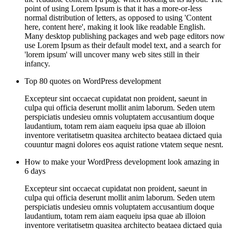
point of using Lorem Ipsum is that it has a more-or-less
normal distribution of letters, as opposed to using 'Content
here, content here', making it look like readable English.
Many desktop publishing packages and web page editors now
use Lorem Ipsum as their default model text, and a search for
'lorem ipsum' will uncover many web sites still in their
infancy.
Top 80 quotes on WordPress development
Excepteur sint occaecat cupidatat non proident, saeunt in
culpa qui officia deserunt mollit anim laborum. Seden utem
perspiciatis undesieu omnis voluptatem accusantium doque
laudantium, totam rem aiam eaqueiu ipsa quae ab illoion
inventore veritatisetm quasitea architecto beataea dictaed quia
couuntur magni dolores eos aquist ratione vtatem seque nesnt.
How to make your WordPress development look amazing in
6 days
Excepteur sint occaecat cupidatat non proident, saeunt in
culpa qui officia deserunt mollit anim laborum. Seden utem
perspiciatis undesieu omnis voluptatem accusantium doque
laudantium, totam rem aiam eaqueiu ipsa quae ab illoion
inventore veritatisetm quasitea architecto beataea dictaed quia