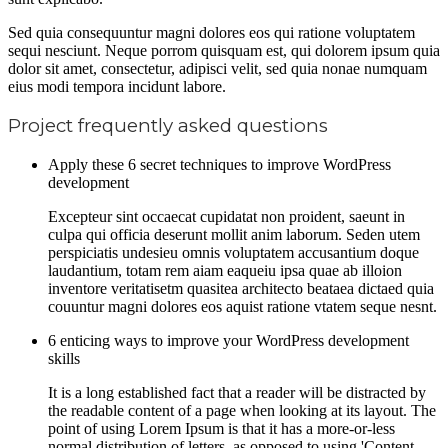
Sed quia consequuntur magni dolores eos qui ratione voluptatem
sequi nesciunt. Neque porrom quisquam est, qui dolorem ipsum quia
dolor sit amet, consectetur, adipisci velit, sed quia nonae numquam
eius modi tempora incidunt labore.
Project frequently asked questions
Apply these 6 secret techniques to improve WordPress
development
Excepteur sint occaecat cupidatat non proident, saeunt in
culpa qui officia deserunt mollit anim laborum. Seden utem
perspiciatis undesieu omnis voluptatem accusantium doque
laudantium, totam rem aiam eaqueiu ipsa quae ab illoion
inventore veritatisetm quasitea architecto beataea dictaed quia
couuntur magni dolores eos aquist ratione vtatem seque nesnt.
6 enticing ways to improve your WordPress development
skills
It is a long established fact that a reader will be distracted by
the readable content of a page when looking at its layout. The
point of using Lorem Ipsum is that it has a more-or-less
normal distribution of letters, as opposed to using 'Content