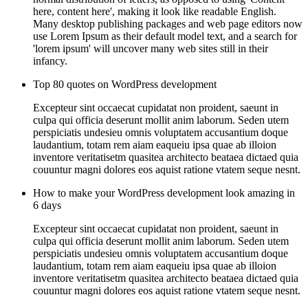
here, content here', making it look like readable English.
Many desktop publishing packages and web page editors now
use Lorem Ipsum as their default model text, and a search for
'lorem ipsum' will uncover many web sites still in their
infancy.
Top 80 quotes on WordPress development
Excepteur sint occaecat cupidatat non proident, saeunt in
culpa qui officia deserunt mollit anim laborum. Seden utem
perspiciatis undesieu omnis voluptatem accusantium doque
laudantium, totam rem aiam eaqueiu ipsa quae ab illoion
inventore veritatisetm quasitea architecto beataea dictaed quia
couuntur magni dolores eos aquist ratione vtatem seque nesnt.
How to make your WordPress development look amazing in
6 days
Excepteur sint occaecat cupidatat non proident, saeunt in
culpa qui officia deserunt mollit anim laborum. Seden utem
perspiciatis undesieu omnis voluptatem accusantium doque
laudantium, totam rem aiam eaqueiu ipsa quae ab illoion
inventore veritatisetm quasitea architecto beataea dictaed quia
couuntur magni dolores eos aquist ratione vtatem seque nesnt.