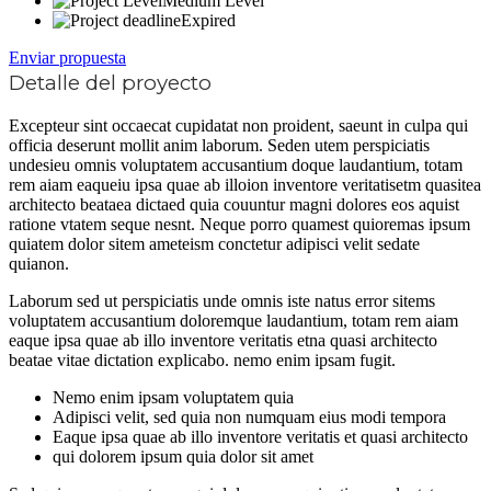
Medium Level
Expired
Enviar propuesta
Detalle del proyecto
Excepteur sint occaecat cupidatat non proident, saeunt in culpa qui
officia deserunt mollit anim laborum. Seden utem perspiciatis
undesieu omnis voluptatem accusantium doque laudantium, totam
rem aiam eaqueiu ipsa quae ab illoion inventore veritatisetm quasitea
architecto beataea dictaed quia couuntur magni dolores eos aquist
ratione vtatem seque nesnt. Neque porro quamest quioremas ipsum
quiatem dolor sitem ameteism conctetur adipisci velit sedate
quianon.
Laborum sed ut perspiciatis unde omnis iste natus error sitems
voluptatem accusantium doloremque laudantium, totam rem aiam
eaque ipsa quae ab illo inventore veritatis etna quasi architecto
beatae vitae dictation explicabo. nemo enim ipsam fugit.
Nemo enim ipsam voluptatem quia
Adipisci velit, sed quia non numquam eius modi tempora
Eaque ipsa quae ab illo inventore veritatis et quasi architecto
qui dolorem ipsum quia dolor sit amet