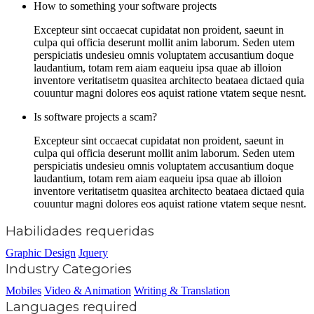
How to something your software projects
Excepteur sint occaecat cupidatat non proident, saeunt in
culpa qui officia deserunt mollit anim laborum. Seden utem
perspiciatis undesieu omnis voluptatem accusantium doque
laudantium, totam rem aiam eaqueiu ipsa quae ab illoion
inventore veritatisetm quasitea architecto beataea dictaed quia
couuntur magni dolores eos aquist ratione vtatem seque nesnt.
Is software projects a scam?
Excepteur sint occaecat cupidatat non proident, saeunt in
culpa qui officia deserunt mollit anim laborum. Seden utem
perspiciatis undesieu omnis voluptatem accusantium doque
laudantium, totam rem aiam eaqueiu ipsa quae ab illoion
inventore veritatisetm quasitea architecto beataea dictaed quia
couuntur magni dolores eos aquist ratione vtatem seque nesnt.
Habilidades requeridas
Graphic Design
Jquery
Industry Categories
Mobiles
Video & Animation
Writing & Translation
Languages required